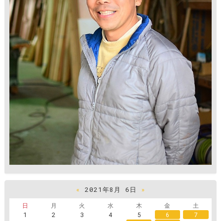
«
2021年8月 6日
»
日
月
火
水
木
金
土
1
2
3
4
5
6
7