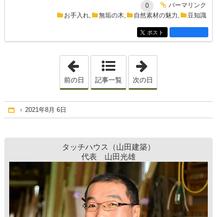
entry337コメント
パーマリンク
0
entry337
お手入れ
,
無垢の木
,
自然素材の魅力
,
豆知識
ポスト
entry337
「2021年7月31日」
「2021年8月 7日
前の日
記事一覧
次の日
2021年8月 6日
Home
タッチハウス（山田建築）
代表 山田光雄